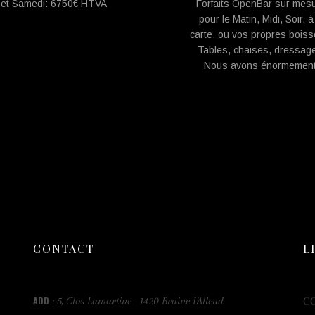
et Samedi: 6750€ HTVA
Forfaits OpenBar sur mes
pour le Matin, Midi, Soir, à
carte, ou vos propres boiss
Tables, chaises, dressage
Nous avons énormement
CONTACT
L
ADD
5, Clos Lamartine - 1420 Braine-L'Alleud
C
: