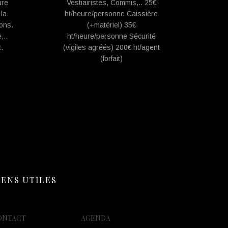
ure
Vestiairistes, Commis,.. 25€
 la
ht/heure/personne Caissière
ons.
(+matériel) 35€
,..
ht/heure/personne Sécurité
.
(vigiles agréés) 200€ ht/agent
(forfait)
IENS UTILES
ONTACT
AGENDA