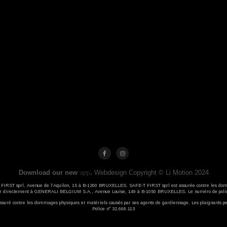
app
Download our new
.
Webdesign Copyright © Li Motion 2024
-T FIRST sprl, Avenue de l’Aquilon, 15 à B-1200 BRUXELLES. SAFE-T FIRST sprl est assurée contre les dom
ser directement à GENERALI BELGIUM S.A., Avenue Louise, 149 à B-1050 BRUXELLES. Le numéro de polic
ré contre les dommages physiques et matériels causés par ses agents de gardiennage. Les plaignants pe
Police n° 32.668.113