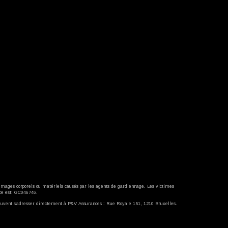
mages corporels ou matériels causés par les agents de gardiennage. Les victimes
e est: GC046746.
uvent s'adresser directement à P&V Assurances : Rue Royale 151, 1210 Bruxelles.