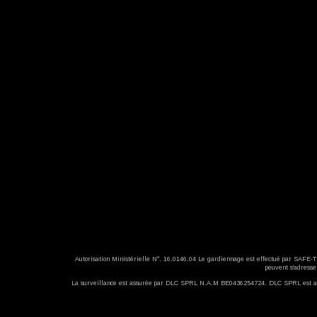
Autorisation Ministérielle N°. 16.0146.04 Le gardiennage est effectué par SAFE
peuvent s'adres
La surveillance est assurée par DLC SPRL N.A.M BE0436254724. DLC SPRL est assu