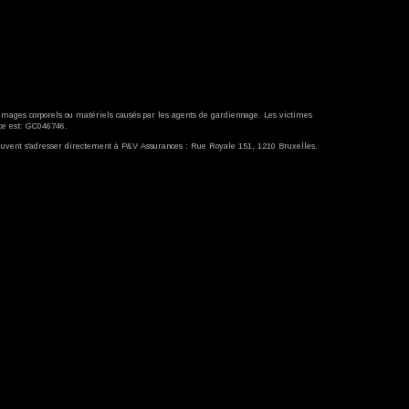
mages corporels ou matériels causés par les agents de gardiennage. Les victimes
e est: GC046746.
uvent s'adresser directement à P&V Assurances : Rue Royale 151, 1210 Bruxelles.