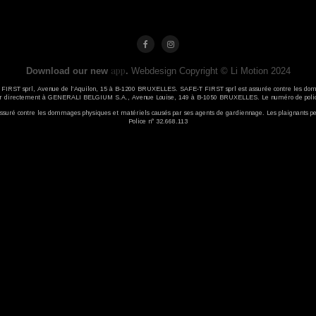
app
Download our new
.
Webdesign Copyright © Li Motion 2024
-T FIRST sprl, Avenue de l’Aquilon, 15 à B-1200 BRUXELLES. SAFE-T FIRST sprl est assurée contre les dom
ser directement à GENERALI BELGIUM S.A., Avenue Louise, 149 à B-1050 BRUXELLES. Le numéro de polic
ré contre les dommages physiques et matériels causés par ses agents de gardiennage. Les plaignants pe
Police n° 32.668.113