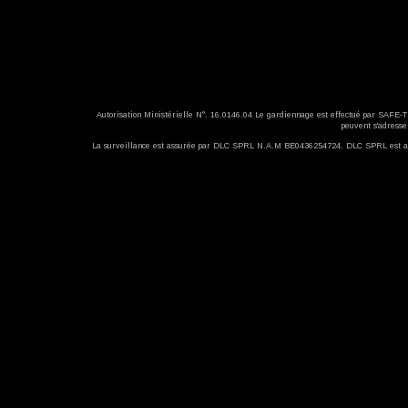
Autorisation Ministérielle N°. 16.0146.04 Le gardiennage est effectué par SAFE
peuvent s'adres
La surveillance est assurée par DLC SPRL N.A.M BE0436254724. DLC SPRL est assu