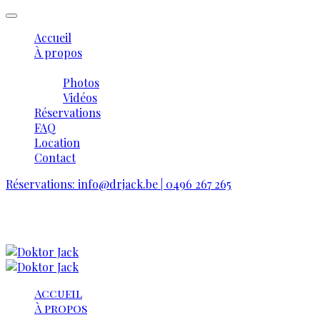
Accueil
À propos
Galerie
Photos
Vidéos
Réservations
FAQ
Location
Contact
Réservations: info@drjack.be | 0496 267 265
Accueil
À propos