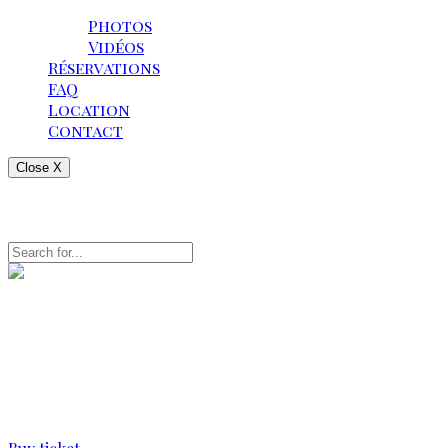
Galerie
Photos
Vidéos
Réservations
FAQ
Location
Contact
Close X
Search anytime by typing
April 12, 2025
TAPE – Saturday 12.04
Location :
Braine l'Alleud