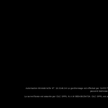
Autorisation Ministérielle N°. 16.0146.04 Le gardiennage est effectué par SAFE
peuvent s'adres
La surveillance est assurée par DLC SPRL N.A.M BE0436254724. DLC SPRL est assu