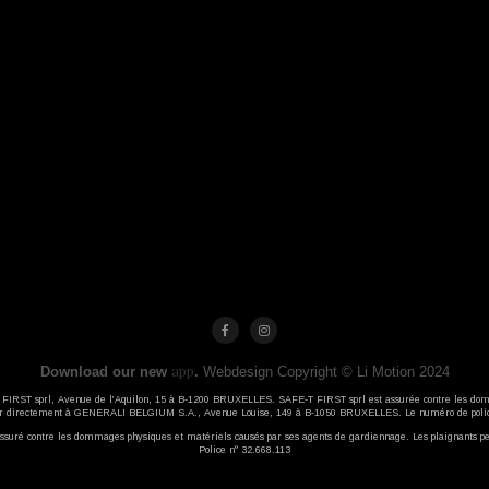
app
Download our new
.
Webdesign Copyright © Li Motion 2024
-T FIRST sprl, Avenue de l’Aquilon, 15 à B-1200 BRUXELLES. SAFE-T FIRST sprl est assurée contre les dom
ser directement à GENERALI BELGIUM S.A., Avenue Louise, 149 à B-1050 BRUXELLES. Le numéro de polic
ré contre les dommages physiques et matériels causés par ses agents de gardiennage. Les plaignants pe
Police n° 32.668.113