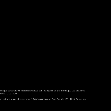
mages corporels ou matériels causés par les agents de gardiennage. Les victimes
e est: GC046746.
uvent s'adresser directement à P&V Assurances : Rue Royale 151, 1210 Bruxelles.